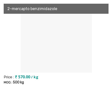
2-mercapto benzimidazole
₹ 570.00
/ kg
Price :
500 kg
MOQ :